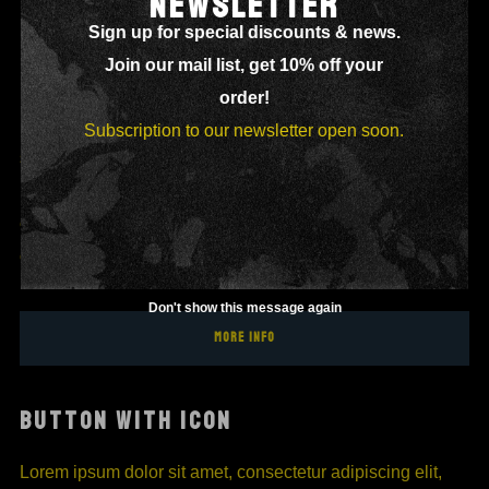
NEWSLETTER
Sign up for special discounts & news.
Join our mail list, get 10% off your
MAIN BUTTON
order!
Lorem ipsum dolor sit amet, consectetur adipiscing elit,
Subscription to our newsletter open soon.
sed do eiusmod tempor incididunt ut labore et dolore
magna aliqua. Ut enim ad minim veniam, quis nostrud
exercitation ullamco laboris nisi ut aliquip ex ea commodo
consequat.
Don't show this message again
MORE INFO
BUTTON WITH ICON
Lorem ipsum dolor sit amet, consectetur adipiscing elit,