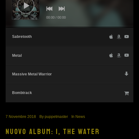
00:00
/
00:00
Sabretooth
Metal
Massive Metal Warrior
Bombtrack
7 Novembre 2018
By
puppetmaster
In
News
NUOVO ALBUM: I, THE WATER