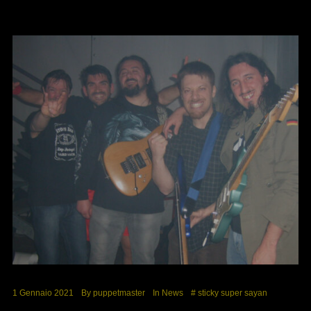
1 Gennaio 2021
By
puppetmaster
In
News
#
sticky
super sayan