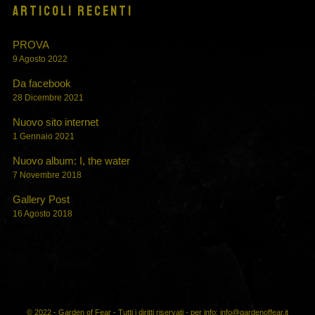
ARTICOLI RECENTI
PROVA
9 Agosto 2022
Da facebook
28 Dicembre 2021
Nuovo sito internet
1 Gennaio 2021
Nuovo album: I, the water
7 Novembre 2018
Gallery Post
16 Agosto 2018
© 2022 - Garden of Fear - Tutti i diritti riservati - per info: info@gardenoffear.it