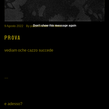
Don't show this message again
9 Agosto 2022
By
puppetmaster
In
News
PROVA
vediam oche cazzo succede
…
e adesso?