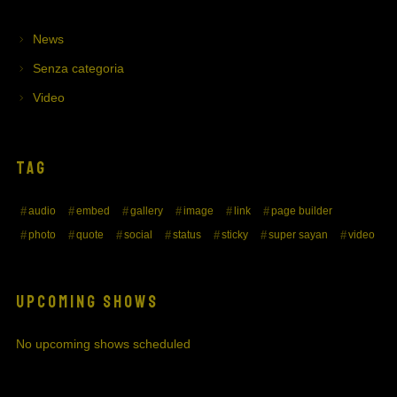
News
Senza categoria
Video
TAG
audio
embed
gallery
image
link
page builder
photo
quote
social
status
sticky
super sayan
video
UPCOMING SHOWS
No upcoming shows scheduled