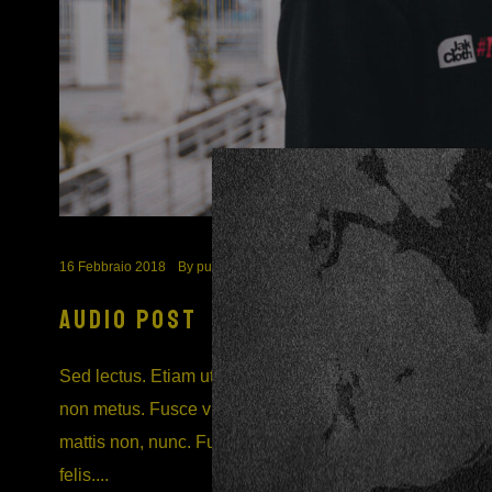
16 Febbraio 2018
By
puppetmaster
In
Senza categoria
#
audio
emb
AUDIO POST
Sed lectus. Etiam ut purus mattis mauris sodales aliquam.
non metus. Fusce vulputate eleifend sapien. Nulla facil
mattis non, nunc. Fusce commodo aliquam arcu. Praesent
felis....