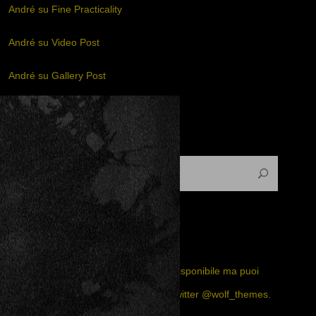
André
su
Fine Practicality
André
su
Video Post
André
su
Gallery Post
André
su
Nuovo sito internet
TWITTER FEED
Il feed Twitter non è al momento disponibile ma puoi
visitare la nostra pagina ufficiale twitter
@wolf_themes
.