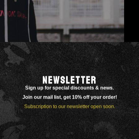
ed
NEWSLETTER
Sign up for special discounts & news.
Join our mail list, get 10% off your order!
Subscription to our newsletter open soon.
 Curabitur suscipit suscipit tellus. Etiam feugiat lorem
isi. Aenean tellus metus, bibendum sed, posuere ac,
 venenatis metus at tortor pulvinar varius. Morbi ac