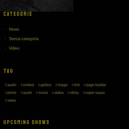
CATEGORIE
News
Senza categoria
Video
TAG
audio
embed
gallery
image
link
page builder
photo
quote
social
status
sticky
super sayan
video
UPCOMING SHOWS