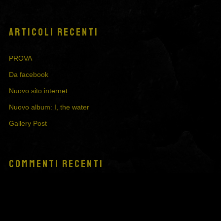
ARTICOLI RECENTI
PROVA
Da facebook
Nuovo sito internet
Nuovo album: I, the water
Gallery Post
COMMENTI RECENTI
Un commentatore di WordPress
su
Da facebook
André
su
Fine Practicality