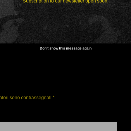
Subscription to our newsletter open soon.
s turpis rhoncus? Sit dignissim, scelerisque turpis
s lundium rhoncus, dictumst elementum, lundium!
Don't show this message again
atori sono contrassegnati
*