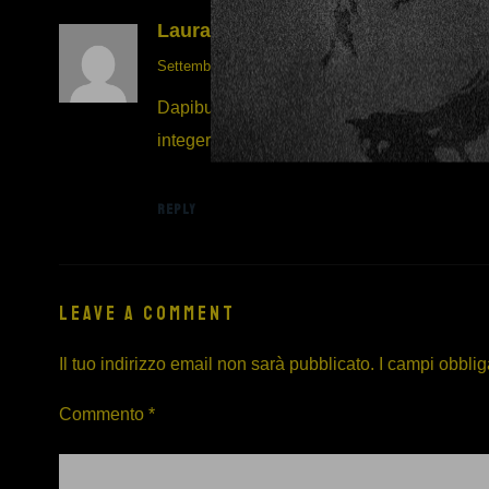
Laura
Settembre 8th 2017,
17:36
Dapibus proin, elementum, purus amet, matti
integer platea rhoncus! Est vut in ridiculu
REPLY
LEAVE A COMMENT
Il tuo indirizzo email non sarà pubblicato.
I campi obblig
Commento
*