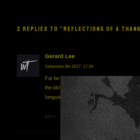
2 REPLIES TO “REFLECTIONS OF A THAN
Gerard Lee
Settembre 8th 2017,
17:04
Far far away, behind the word mountains, fa
the blind texts. Separated they live in Book
language ocean. A small river named Duden 
REPLY