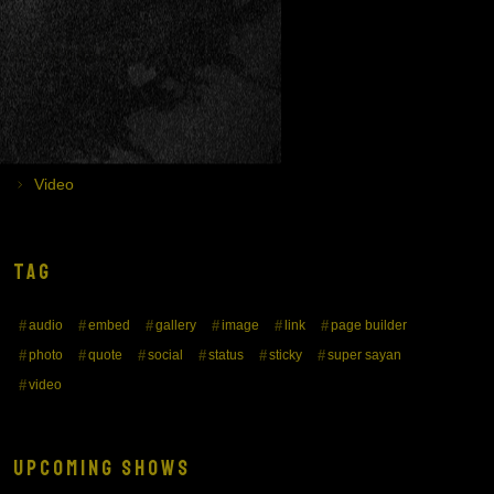
CATEGORIE
News
Senza categoria
Video
TAG
audio
embed
gallery
image
link
page builder
photo
quote
social
status
sticky
super sayan
video
UPCOMING SHOWS