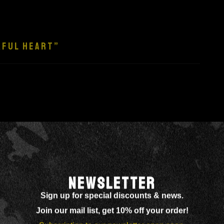
KFUL HEART”
r from the countries Vokalia and Consonantia, there live
marksgrove right at the coast of the Semantics, a large
flows by their place and supplies it with the necessary.
NEWSLETTER
Sign up for special discounts & news.
Join our mail list, get 10% off your order!