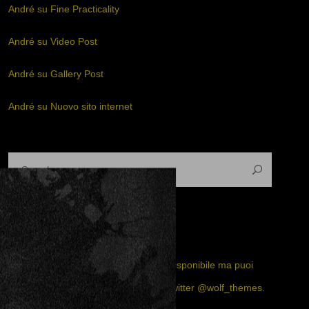
André
su
Fine Practicality
André
su
Video Post
André
su
Gallery Post
André
su
Nuovo sito internet
TWITTER FEED
Il feed Twitter non è al momento disponibile ma puoi
visitare la nostra pagina ufficiale twitter
@wolf_themes
.