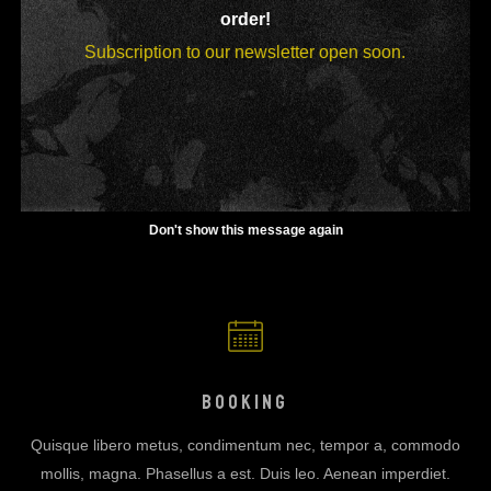
Snakepit comes with 12 Icon Packs
order!
(1000+ icons including 100+ social
Subscription to our newsletter open soon.
icons)
Don't show this message again
BOOKING
Quisque libero metus, condimentum nec, tempor a, commodo
mollis, magna. Phasellus a est. Duis leo. Aenean imperdiet.