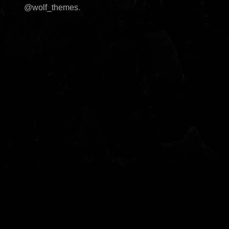
@wolf_themes
.
© 2022 - Garden of Fear - Tutti i diritti riservati - per info: info@gardenoffear.it