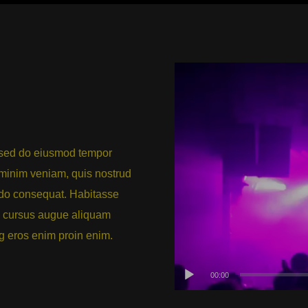
Video
Player
, sed do eiusmod tempor
 minim veniam, quis nostrud
modo consequat. Habitasse
 cursus augue aliquam
ng eros enim proin enim.
00:00