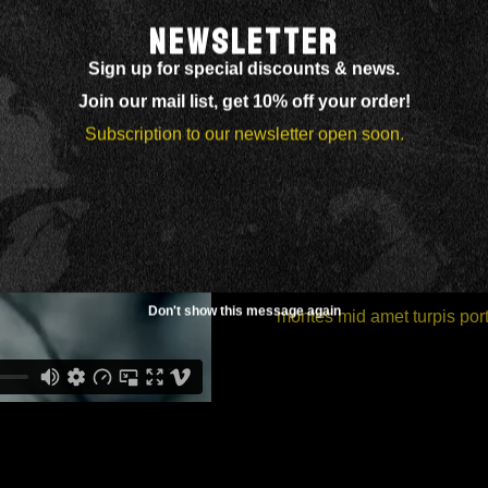
NEWSLETTER
Sign up for special discounts & news.
Join our mail list, get 10% off your order!
VIMEO
Subscription to our newsletter open soon.
Lorem ipsum dolor sit amet,
incididunt ut labore et dol
exercitation ullamco labori
sed et amet lundium amet 
Don't show this message again
montes mid amet turpis portt