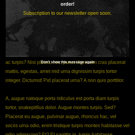
order!
est a turpis, montes augue facilisis, integer porttitor nisi?
Subscription to our newsletter open soon.
Sit, mid nunc? Etiam sagittis. Nec, nunc mid dapibus
aenean! Tempor velit, ultricies sociis mus turpis vel
integer! Nec quis elit dis vel aenean a facilisis scelerisque
pellentesque, egestas elementum, magnis platea elit proin
vut a lacus et pellentesque placerat porta ac. Odio sagittis
ac turpis? Nisi platea, nec, purus dignissim cras placerat
Don't show this message again
mattis, egestas, amet mid urna dignissim turpis tortor
integer. Dictumst! Pid placerat urna? A non quis porttitor.
A, augue natoque porta ridiculus est porta diam turpis
tortor, snakepitllus dolor. Augue montes turpis. Sed?
Placerat eu augue, pulvinar augue, rhoncus hac, vel
sociis urna odio, enim tristique turpis montes habitasse vel
odio adipiscing? Et? Et sagittis in, turpis habitasse