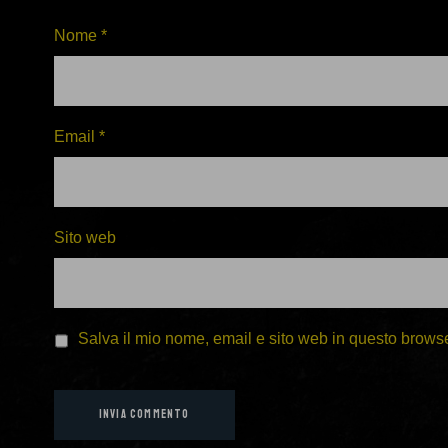
Nome
*
Email
*
Sito web
Salva il mio nome, email e sito web in questo brows