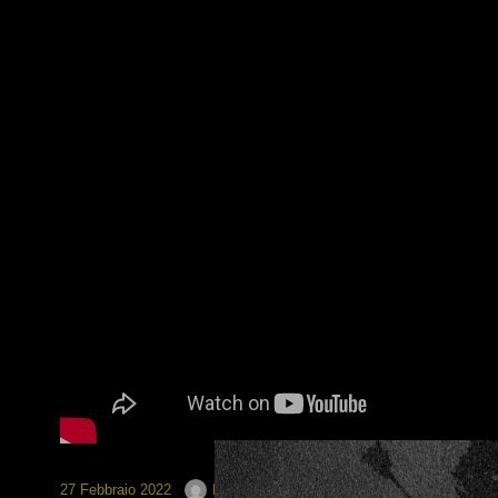
27 Febbraio 2022
By
puppetmaster
In
Playthrough