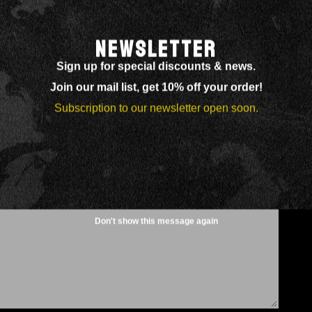
NEWSLETTER
Sign up for special discounts & news.
Join our mail list, get 10% off your order!
Subscription to our newsletter open soon.
atori sono contrassegnati
*
Don't show this message again