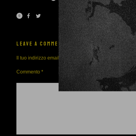
0
LEAVE A COMMENT
Il tuo indirizzo email non sarà pubblicato.
I campi obblig
Commento
*