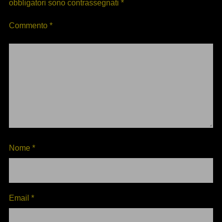
obbligatori sono contrassegnati
*
Commento
*
Nome
*
Email
*