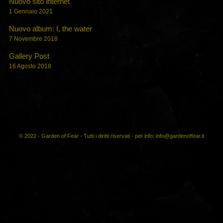
Nuovo sito internet
1 Gennaio 2021
Nuovo album: I, the water
7 Novembre 2018
Gallery Post
16 Agosto 2018
© 2022 - Garden of Fear - Tutti i diritti riservati - per info: info@gardenoffear.it