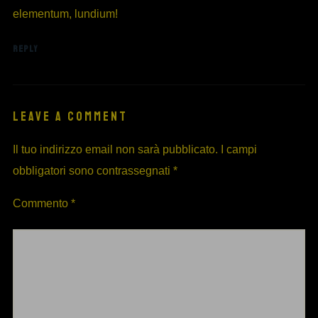
elementum, lundium!
REPLY
LEAVE A COMMENT
Il tuo indirizzo email non sarà pubblicato.
I campi
obbligatori sono contrassegnati
*
Commento
*