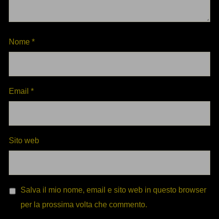
Nome
*
Email
*
Sito web
Salva il mio nome, email e sito web in questo browser
per la prossima volta che commento.