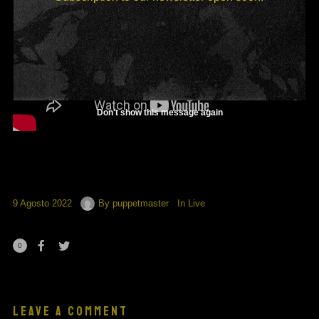
Don't show this message again
9 Agosto 2022
By
puppetmaster
In
Live
0
LEAVE A COMMENT