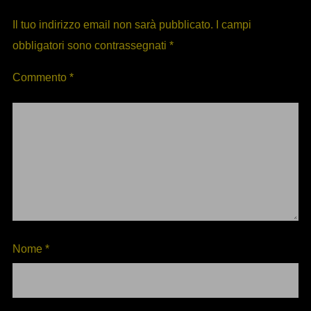
Il tuo indirizzo email non sarà pubblicato.
I campi
obbligatori sono contrassegnati
*
Commento
*
Nome
*