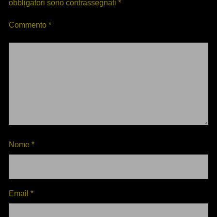
obbligatori sono contrassegnati
*
Commento
*
Nome
*
Email
*