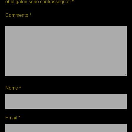
obbligatori sono contrassegnati
*
Commento
*
Nome
*
Email
*