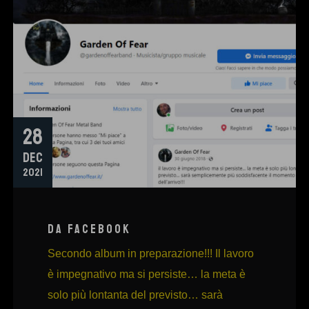
28
DEC
2021
DA FACEBOOK
Secondo album in preparazione!!! Il lavoro
è impegnativo ma si persiste… la meta è
solo più lontanta del previsto… sarà